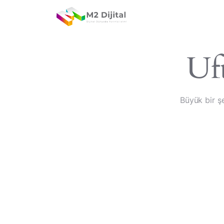
Anasayfa
Re
Muratpaşa/Antalya
+90 507 490 7071
Ufu
Büyük bir ş