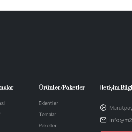
nslar
Ürünler/Paketler
İletişim
Bilgi
esi
Eklentiler
Muratpaş
f
Temalar
info@m2d
Paketler