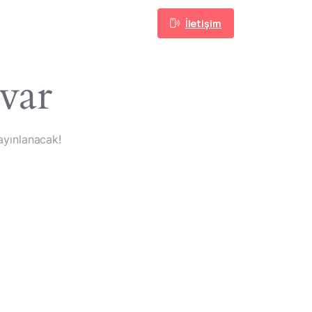
İletişim
Takip Edin
 var
ayınlanacak!