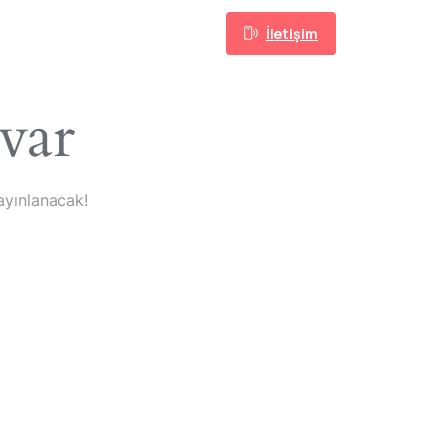
İletişim
Takip Edin
 var
ayınlanacak!