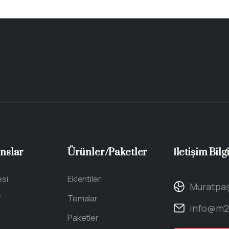
nslar
Ürünler/Paketler
İletişim
Bilgi
esi
Eklentiler
Muratpaş
f
Temalar
info@m2d
Paketler