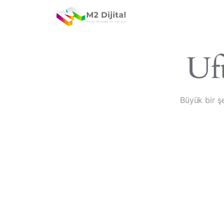
Anasayfa
Re
Muratpaşa/Antalya
+90 507 490 7071
Ufu
Büyük bir ş